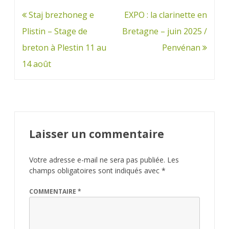
Navigation
Staj brezhoneg e
EXPO : la clarinette en
de
Plistin – Stage de
Bretagne – juin 2025 /
l’article
breton à Plestin 11 au
Penvénan
14 août
Laisser un commentaire
Votre adresse e-mail ne sera pas publiée.
Les
champs obligatoires sont indiqués avec
*
COMMENTAIRE
*