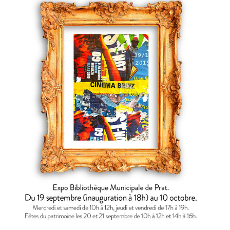
l’affiche
s’affiche
à
Prat