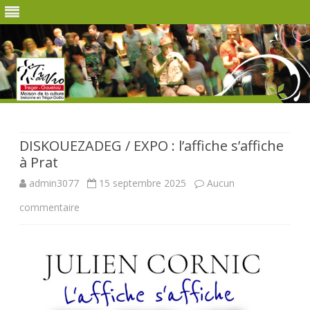
Skip
to
content
DISKOUEZADEG / EXPO : l’affiche s’affiche
à Prat
admin3077
15 septembre 2025
Aucun
sur
commentaire
DISKOUEZADEG
/
EXPO
: