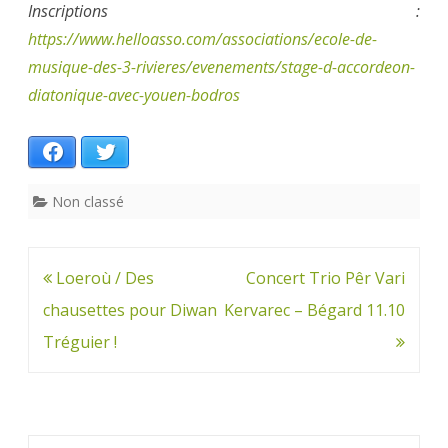
Inscriptions :
https://www.helloasso.com/associations/ecole-de-
musique-des-3-rivieres/evenements/stage-d-accordeon-
diatonique-avec-youen-bodros
Facebook
Twitter
Non classé
Navigation
Loeroù / Des
Concert Trio Pêr Vari
de
chausettes pour Diwan
Kervarec – Bégard 11.10
l’article
Tréguier !