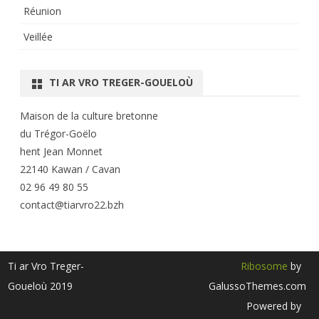
Réunion
Veillée
TI AR VRO TREGER-GOUELOÙ
Maison de la culture bretonne
du Trégor-Goëlo
hent Jean Monnet
22140 Kawan / Cavan
02 96 49 80 55
contact@tiarvro22.bzh
Ti ar Vro Treger-
Ribosome
by
Goueloù 2019
GalussoThemes.com
Powered by