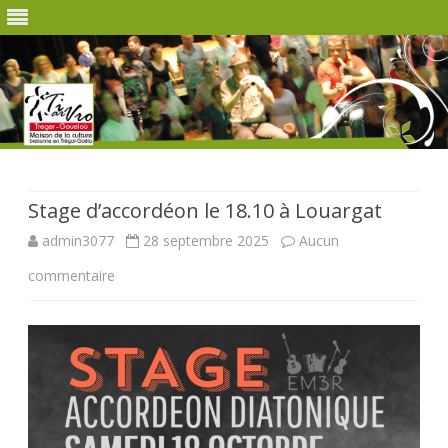
Skip
to
content
Stage d’accordéon le 18.10 à Louargat
admin3077
28 septembre 2025
Aucun
sur
commentaire
Stage
d’accordéon
le
18.10