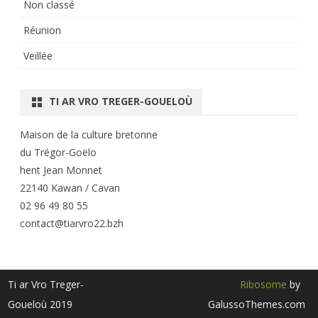
Non classé
Réunion
Veillée
TI AR VRO TREGER-GOUELOÙ
Maison de la culture bretonne
du Trégor-Goëlo
hent Jean Monnet
22140 Kawan / Cavan
02 96 49 80 55
contact@tiarvro22.bzh
Ti ar Vro Treger-
Ribosome
by
Goueloù 2019
GalussoThemes.com