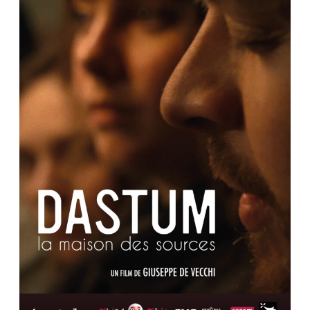
la
maison
des
sources
–
médiathèque
de
Guingamp
15.11