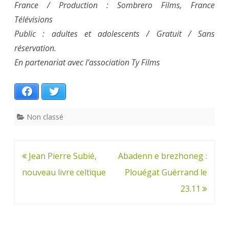
France / Production : Sombrero Films, France
Télévisions
Public : adultes et adolescents / Gratuit / Sans
réservation.
En partenariat avec l’association Ty Films
Facebook
Twitter
Non classé
Navigation
Jean Pierre Subié,
Abadenn e brezhoneg :
de
nouveau livre celtique
Plouégat Guérrand le
l’article
23.11