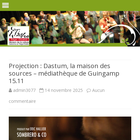
Skip
to
content
Projection : Dastum, la maison des
sources – médiathèque de Guingamp
15.11
admin3077
14 novembre 2025
Aucun
sur
commentaire
Projection
:
Dastum,