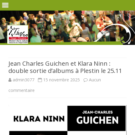
Skip
to
content
Jean Charles Guichen et Klara Ninn :
double sortie d’albums à Plestin le 25.11
admin3077
15 novembre 2025
Aucun
sur
commentaire
Jean
Charles
Guichen
et