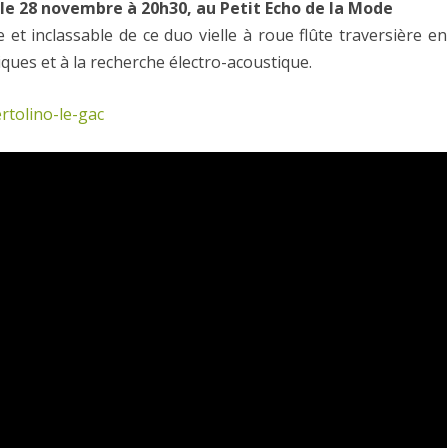
 le 28 novembre à 20h30, au Petit Echo de la Mode
et inclassable de ce duo vielle à roue flûte traversière en
ques et à la recherche électro-acoustique.
rtolino-le-gac