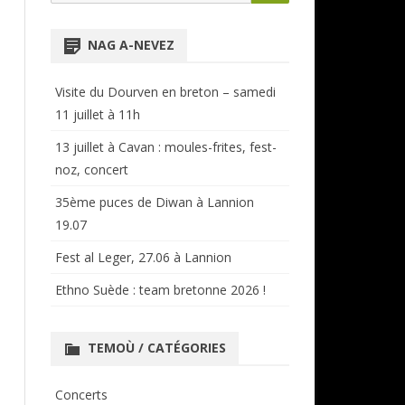
for:
NTENSIVES
ANNUAIRE RÉGIONAL
NAG A-NEVEZ
CERCLES ET BAGADOÙ
Visite du Dourven en breton – samedi
11 juillet à 11h
13 juillet à Cavan : moules-frites, fest-
noz, concert
35ème puces de Diwan à Lannion
19.07
Fest al Leger, 27.06 à Lannion
Ethno Suède : team bretonne 2026 !
TEMOÙ / CATÉGORIES
Concerts