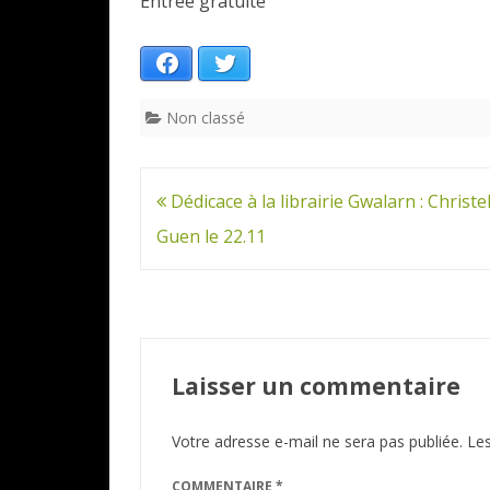
Entrée gratuite
Facebook
Twitter
Non classé
Navigation
Dédicace à la librairie Gwalarn : Christe
de
Guen le 22.11
l’article
Laisser un commentaire
Votre adresse e-mail ne sera pas publiée.
Les
COMMENTAIRE
*