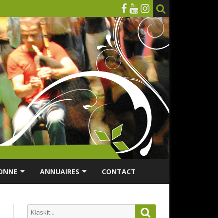
ONNE
ANNUAIRES
CONTACT
RSONNES ÂGÉES
ANNUAIRE ASSOCIATIONS
Search
Search
ES
ANNUAIRES DES MUSICIENS