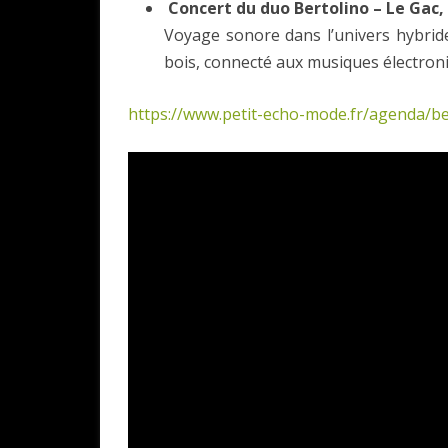
Concert du duo Bertolino – Le Gac,
Voyage sonore dans l’univers hybride 
bois, connecté aux musiques électroni
https://www.petit-echo-mode.fr/agenda/be