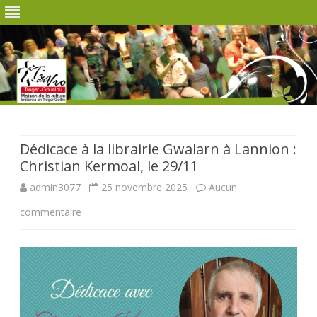
Skip
to
content
Dédicace à la librairie Gwalarn à Lannion :
Christian Kermoal, le 29/11
admin3077
25 novembre 2025
Aucun
sur
commentaire
Dédicace
à
la
librairie