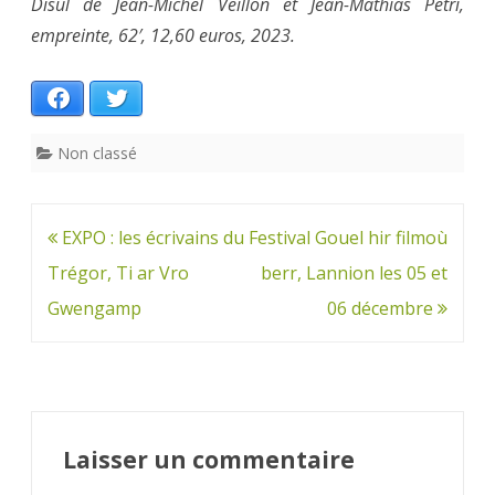
Disul de Jean-Michel Veillon et Jean-Mathias Petri,
empreinte, 62′, 12,60 euros, 2023.
Facebook
Twitter
Non classé
Navigation
EXPO : les écrivains du
Festival Gouel hir filmoù
de
Trégor, Ti ar Vro
berr, Lannion les 05 et
l’article
Gwengamp
06 décembre
Laisser un commentaire