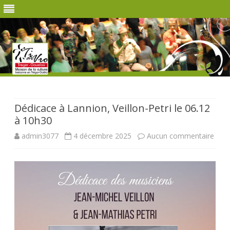
Skip
to
content
Dédicace à Lannion, Veillon-Petri le 06.12
à 10h30
sur
admin3077
4 décembre 2025
Aucun commentaire
Dédi
à
Lann
Veill
Petri