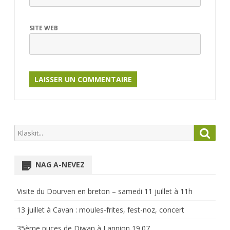
SITE WEB
Search
Searc
for:
NAG A-NEVEZ
Visite du Dourven en breton – samedi 11 juillet à 11h
13 juillet à Cavan : moules-frites, fest-noz, concert
35ème puces de Diwan à Lannion 19.07