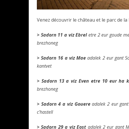
Venez découvrir le château et le parc de l
> Sadorn 11 a viz Ebrel
etre 2 eur goude mer
brezhoneg
> Sadorn 16 a viz Mae
adalek 2 eur gant So
kantvet
> Sadorn 13 a viz Even etre
10 eur ha kr
brezhoneg
> Sadorn 4 a viz Gouere
adalek 2 eur gant
c’hastell
> Sadorn 29 a viz Eost
adalek 2 eur gant Mi