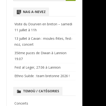
for:
NTENSIVES
ANNUAIRE RÉGIONAL
NAG A-NEVEZ
CERCLES ET BAGADOÙ
Visite du Dourven en breton – samedi
11 juillet à 11h
13 juillet à Cavan : moules-frites, fest-
noz, concert
35ème puces de Diwan à Lannion
19.07
Fest al Leger, 27.06 à Lannion
Ethno Suède : team bretonne 2026 !
TEMOÙ / CATÉGORIES
Concerts