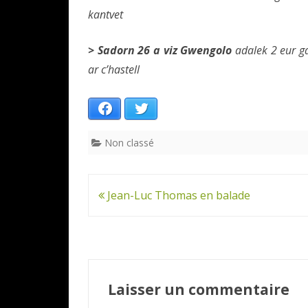
kantvet
> Sadorn 26 a viz Gwengolo
adalek 2 eur g
ar c’hastell
Facebook
Twitter
Non classé
Navigation
Jean-Luc Thomas en balade
de
l’article
Laisser un commentaire