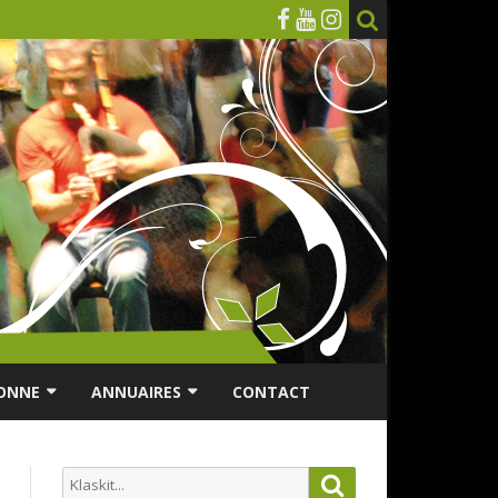
ONNE
ANNUAIRES
CONTACT
RSONNES ÂGÉES
ANNUAIRE ASSOCIATIONS
Search
Search
ES
ANNUAIRES DES MUSICIENS