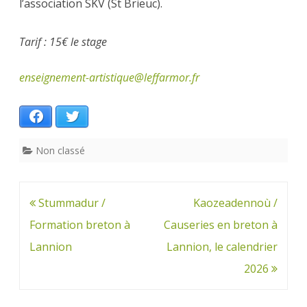
l’association SKV (St Brieuc).
Tarif : 15€ le stage
enseignement-artistique@leffarmor.fr
Facebook
Twitter
Non classé
Navigation
Stummadur /
Kaozeadennoù /
de
Formation breton à
Causeries en breton à
l’article
Lannion
Lannion, le calendrier
2026