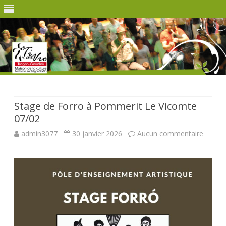
Skip
to
content
Stage de Forro à Pommerit Le Vicomte
07/02
sur
admin3077
30 janvier 2026
Aucun commentaire
Stage
de
Forro
à
Pomme