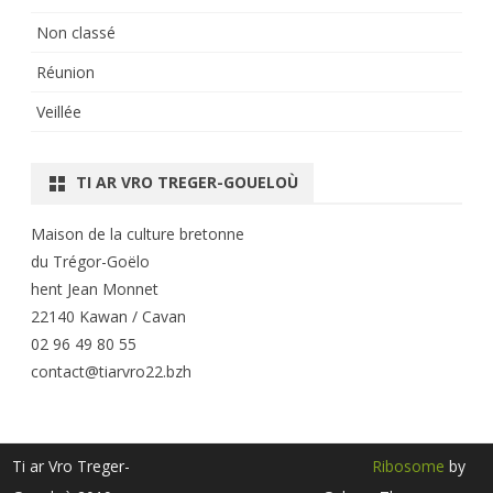
Non classé
Réunion
Veillée
TI AR VRO TREGER-GOUELOÙ
Maison de la culture bretonne
du Trégor-Goëlo
hent Jean Monnet
22140 Kawan / Cavan
02 96 49 80 55
contact@tiarvro22.bzh
Ti ar Vro Treger-
Ribosome
by