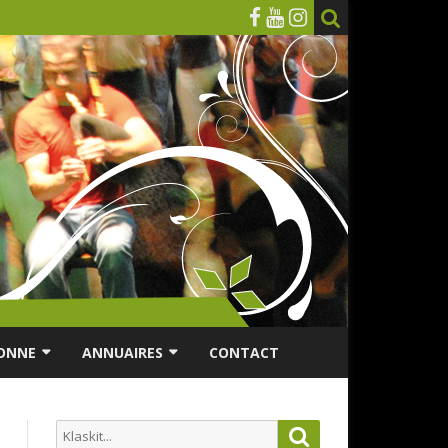
ONNE
ANNUAIRES
CONTACT
RSONNES ÂGÉES
ANNUAIRE ASSOCIATIONS
Search
Search
ES
ANNUAIRES DES MUSICIENS