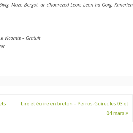
 Bivig, Maze Bergot, ar c’hoarezed Leon, Leon ha Goïg, Kanerien
Le Vicomte – Gratuit
ger
ets
Lire et écrire en breton – Perros-Guirec les 03 et
04 mars