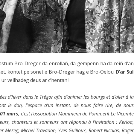
mars
à
14h30
astum Bro-Dreger da enrollañ, da gempenn ha da reiñ d’an
net, kontet pe sonet e Bro-Dreger hag e Bro-Oelou.
D’ar Sul
 ur veilhadeg deus ar c’hentan !
es d’hiver dans le Trégor afin d’animer les bourgs et d’aller à la
ont le don, l’espace d’un instant, de nous faire rire, de nous
01 mars
, c’est l’association Mammenn de Pommerit Le Vicomte
urs, chanteurs et sonneurs ont répondu à l’invitation : Kerloa,
r Mezeg, Michel Travadon, Yves Guilloux, Robert Nicolas, Roger