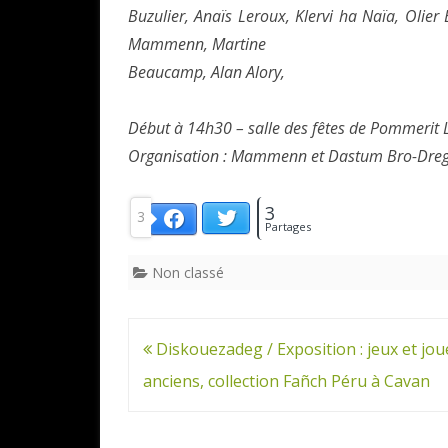
Buzulier, Anaïs Leroux, Klervi ha Naïa, Olier
Mammenn, Martine
Beaucamp, Alan Alory,
Début à 14h30 – salle des fêtes de Pommerit 
Organisation : Mammenn et Dastum Bro-Dre
3
3
Twitter
Facebook
Partages
Non classé
Navigation
Diskouezadeg / Exposition : jeux et jou
de
anciens, collection Fañch Péru à Cavan
l’article