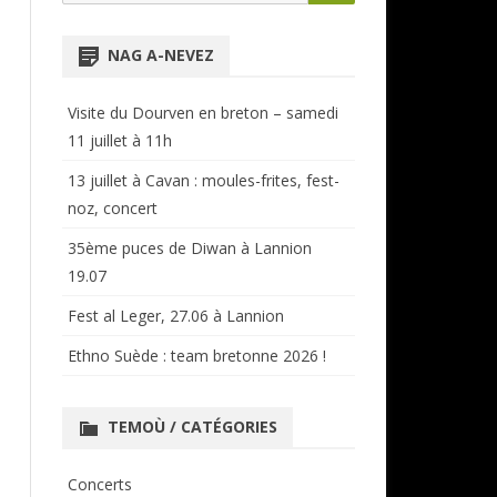
for:
NTENSIVES
ANNUAIRE RÉGIONAL
NAG A-NEVEZ
CERCLES ET BAGADOÙ
Visite du Dourven en breton – samedi
11 juillet à 11h
13 juillet à Cavan : moules-frites, fest-
noz, concert
35ème puces de Diwan à Lannion
19.07
Fest al Leger, 27.06 à Lannion
Ethno Suède : team bretonne 2026 !
TEMOÙ / CATÉGORIES
Concerts