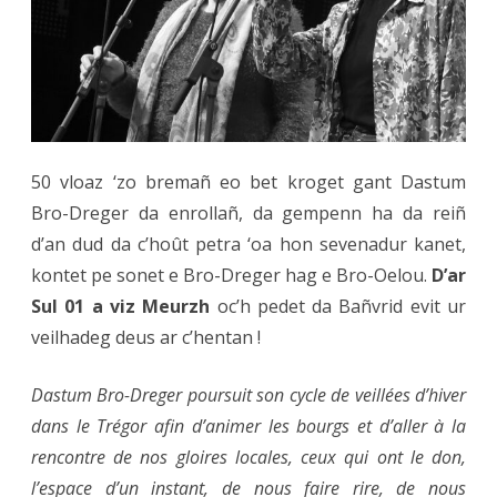
le
Vicomt
01/03
50 vloaz ‘zo bremañ eo bet kroget gant Dastum
Bro-Dreger da enrollañ, da gempenn ha da reiñ
d’an dud da c’hoût petra ‘oa hon sevenadur kanet,
kontet pe sonet e Bro-Dreger hag e Bro-Oelou.
D’ar
Sul 01 a viz Meurzh
oc’h pedet da Bañvrid evit ur
veilhadeg deus ar c’hentan !
Dastum Bro-Dreger poursuit son cycle de veillées d’hiver
dans le Trégor afin d’animer les bourgs et d’aller à la
rencontre de nos gloires locales, ceux qui ont le don,
l’espace d’un instant, de nous faire rire, de nous