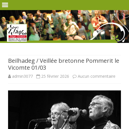
Skip
to
content
Beilhadeg / Veillée bretonne Pommerit le
Vicomte 01/03
sur
admin3077
25 février 2026
Aucun commentaire
Beilha
/
Veillée
breton
Pomme