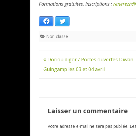
Formations gratuites. Inscriptions :
renerezh@
Facebook
Twitter
Non classé
Navigation
Dorioù digor / Portes ouvertes Diwan
de
Guingamp les 03 et 04 avril
l’article
Laisser un commentaire
Votre adresse e-mail ne sera pas publiée.
Les