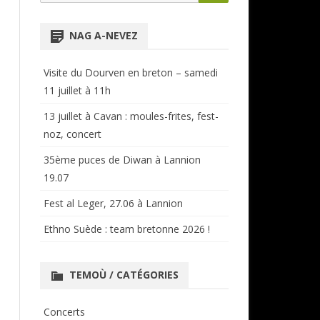
for:
NTENSIVES
ANNUAIRE RÉGIONAL
NAG A-NEVEZ
CERCLES ET BAGADOÙ
Visite du Dourven en breton – samedi
11 juillet à 11h
13 juillet à Cavan : moules-frites, fest-
noz, concert
35ème puces de Diwan à Lannion
19.07
Fest al Leger, 27.06 à Lannion
Ethno Suède : team bretonne 2026 !
TEMOÙ / CATÉGORIES
Concerts