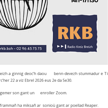
Breizh a ginnig deoc’h daou benn-devezh stummadur e Ti
her 22 a viz Ebrel 2026 eus 2e da 5e30.
 da gemer son gant un enroller Zoom.
et frammañ ha miksañ ar sonioù gant ar poellad Reaper.