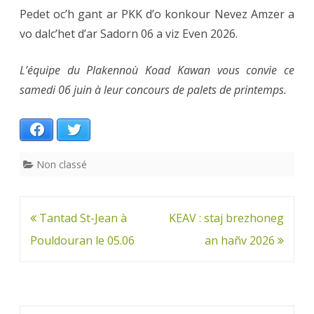
Pedet oc’h gant ar PKK d’o konkour Nevez Amzer a
vo dalc’het d’ar Sadorn 06 a viz Even 2026.
L’équipe du Plakennoù Koad Kawan vous convie ce
samedi 06 juin à leur concours de palets de printemps.
Facebook
Twitter
Non classé
Navigation
Tantad St-Jean à
KEAV : staj brezhoneg
de
Pouldouran le 05.06
an hañv 2026
l’article