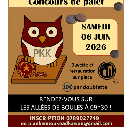
palets
à
Cavan
le
06.06