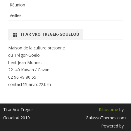
Réunion
Veillée
TI AR VRO TREGER-GOUELOÙ
Maison de la culture bretonne
du Trégor-Goëlo
hent Jean Monnet
22140 Kawan / Cavan
02 96 49 80 55
contact@tiarvro22.bzh
Ti ar Vro Treger-
Ribosome
by
Goueloù 2019
GalussoThemes.com
Powered by