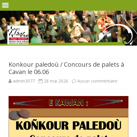
Skip
to
content
Konkour paledoù / Concours de palets à
Cavan le 06.06
sur
admin3077
28 mai 2026
Aucun commentaire
Konkour
paledoù
/
Concours
de