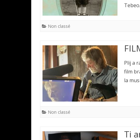
Tebeo.
Non classé
FIL
Plij a 
film b
la mus
Non classé
Ti 