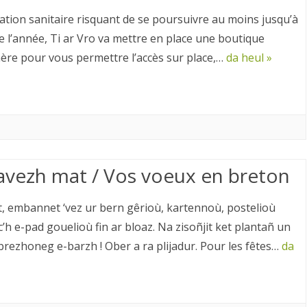
uation sanitaire risquant de se poursuivre au moins jusqu’à
de l’année, Ti ar Vro va mettre en place une boutique
re pour vous permettre l’accès sur place,…
da heul »
avezh mat / Vos voeux en breton
, embannet ‘vez ur bern gêrioù, kartennoù, postelioù
’h e-pad gouelioù fin ar bloaz. Na zisoñjit ket plantañ un
rezhoneg e-barzh ! Ober a ra plijadur. Pour les fêtes…
da