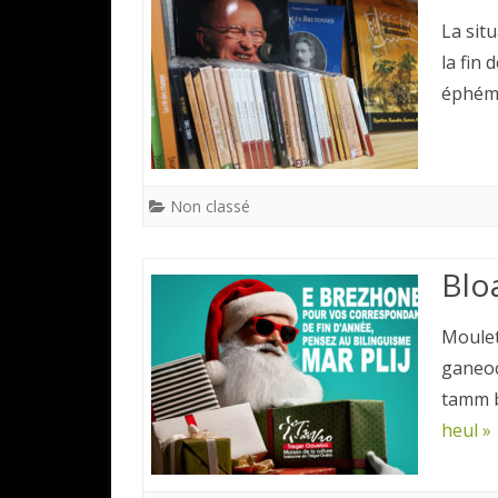
La sit
la fin 
éphémè
Non classé
Blo
Moulet
ganeoc
tamm b
heul »