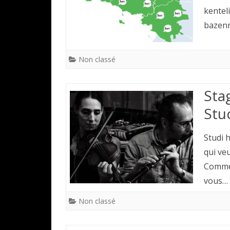
kentel
bazenn
Non classé
Sta
Stu
Studi 
qui ve
Comme 
vous…
Non classé