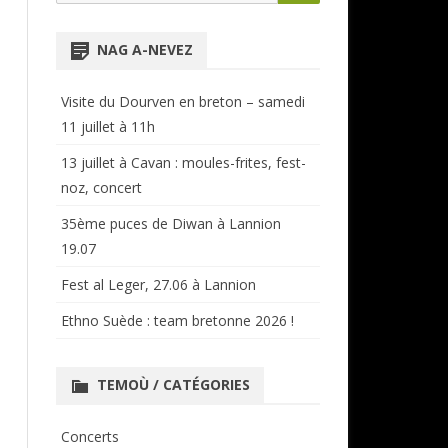
for:
NTENSIVES
ANNUAIRE RÉGIONAL
NAG A-NEVEZ
CERCLES ET BAGADOÙ
Visite du Dourven en breton – samedi
11 juillet à 11h
13 juillet à Cavan : moules-frites, fest-
noz, concert
35ème puces de Diwan à Lannion
19.07
Fest al Leger, 27.06 à Lannion
Ethno Suède : team bretonne 2026 !
TEMOÙ / CATÉGORIES
Concerts