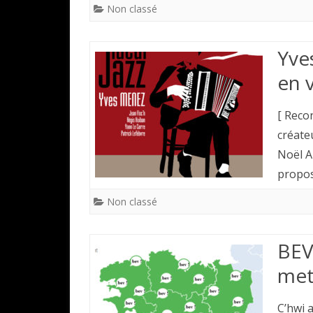
Non classé
Yves
en 
[ Reco
créate
Noël A
propos
Non classé
BEV
met
C’hwi 