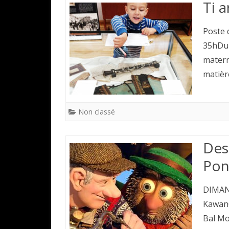
Ti 
Poste 
35hDu 
materni
matièr
Non classé
Des
Pon
DIMANC
KawanC
Bal Mo