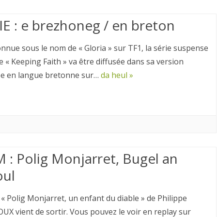
FORMATIONS I
IE : e brezhoneg / en breton
TOPONYMIE
onnue sous le nom de « Gloria » sur TF1, la série suspense
se « Keeping Faith » va être diffusée dans sa version
e en langue bretonne sur…
da heul »
M : Polig Monjarret, Bugel an
oul
 « Polig Monjarret, un enfant du diable » de Philippe
UX vient de sortir. Vous pouvez le voir en replay sur