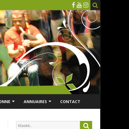
ONNE
ANNUAIRES
CONTACT
RSONNES ÂGÉES
ANNUAIRE ASSOCIATIONS
Search
Search
ES
ANNUAIRES DES MUSICIENS