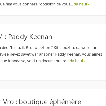
Ce film vous donnera l’occasion de vous…
da heul »
M : Paddy Keenan
ra deoc’h muzik Bro Iwerzhon ? Kit diouzhtu da wellet ar
rav-se nevez savet war ar soner Paddy Keenan. Vous aimez
ique irlandaise, voici un documentaire…
da heul »
ar Vro : boutique éphémère