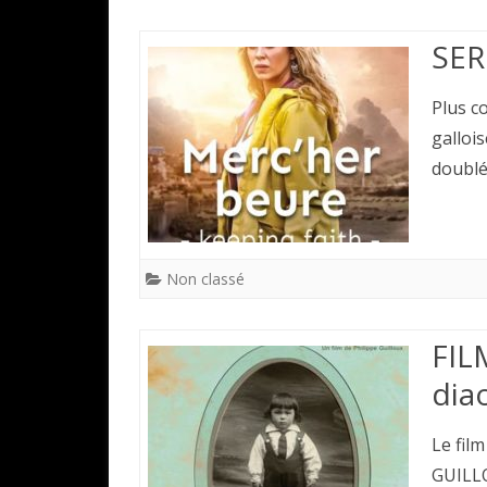
SER
Plus c
galloi
doublé
Non classé
FIL
dia
Le film
GUILLO