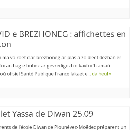
ID e BREZHONEG : affichettes en
ton
 ma vo roet d’ar brezhoneg ar plas a zo dleet dezhañ er
foran hag e buhez ar gevredigezh e kavfoc’h amañ
lloù ofisiel Santé Publique France lakaet e…
da heul »
let Yassa de Diwan 25.09
rents de l’école Diwan de Plounévez-Moëdec préparent un