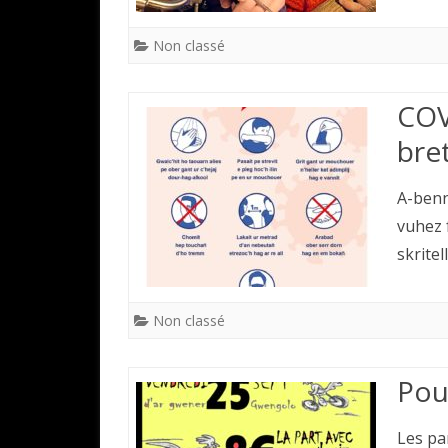
Non classé
COV
bre
A-benn
vuhez 
skrite
Non classé
Pou
Les pa