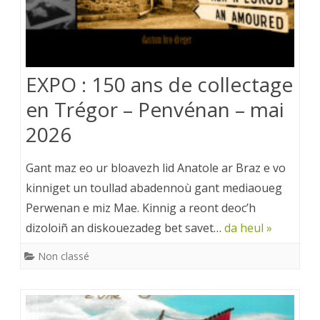
EXPO : 150 ans de collectage
en Trégor – Penvénan – mai
2026
Gant maz eo ur bloavezh lid Anatole ar Braz e vo
kinniget un toullad abadennoù gant mediaoueg
Perwenan e miz Mae. Kinnig a reont deoc’h
dizoloiñ an diskouezadeg bet savet…
da heul »
Non classé