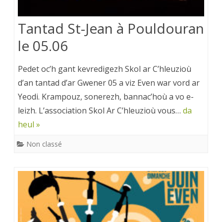
Tantad St-Jean à Pouldouran
le 05.06
Pedet oc’h gant kevredigezh Skol ar C’hleuzioù
d’an tantad d’ar Gwener 05 a viz Even war vord ar
Yeodi. Krampouz, sonerezh, bannac’hoù a vo e-
leizh. L’association Skol Ar C’hleuzioù vous…
da
heul »
Non classé