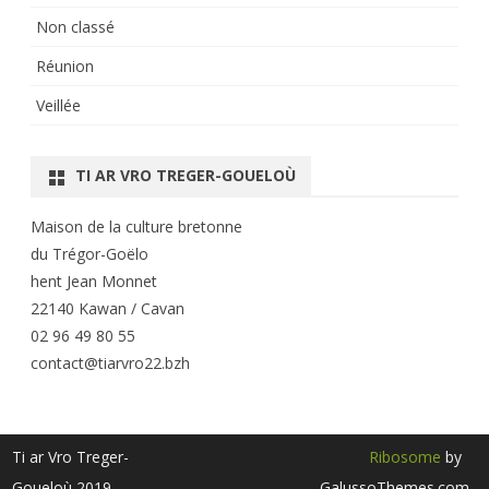
Non classé
Réunion
Veillée
TI AR VRO TREGER-GOUELOÙ
Maison de la culture bretonne
du Trégor-Goëlo
hent Jean Monnet
22140 Kawan / Cavan
02 96 49 80 55
contact@tiarvro22.bzh
Ti ar Vro Treger-
Ribosome
by
Goueloù 2019
GalussoThemes.com