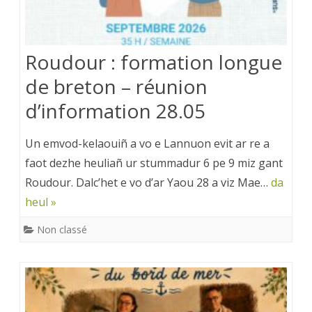
Roudour : formation longue
de breton – réunion
d’information 28.05
Un emvod-kelaouiñ a vo e Lannuon evit ar re a
faot dezhe heuliañ ur stummadur 6 pe 9 miz gant
Roudour. Dalc’het e vo d’ar Yaou 28 a viz Mae…
da
heul »
Non classé