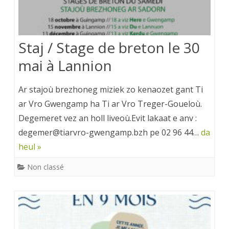
Staj / Stage de breton le 30
mai à Lannion
Ar stajoù brezhoneg miziek zo kenaozet gant Ti
ar Vro Gwengamp ha Ti ar Vro Treger-Goueloù.
Degemeret vez an holl liveoù.Evit lakaat e anv :
degemer@tiarvro-gwengamp.bzh pe 02 96 44…
da
heul »
Non classé