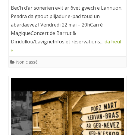
Bec’h d’ar sonerien evit ar 6vet gwech e Lannuon.
Peadra da gaout plijadur e-pad toud un
abardaevez ! ​Vendredi 22 mai – 20hCarré
MagiqueConcert de Barrut &
Diridollou/LavigneInfos et réservations…
da heul
»
Non classé