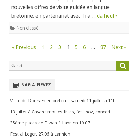
nouvelles offres de visite guidée en langue
bretonne, en partenariat avec Ti ar…
da heul »
Non classé
Pagination
« Previous
1
2
3
4
5
6
…
87
Next »
des
Search
Searc
publications
for:
NAG A-NEVEZ
Visite du Dourven en breton – samedi 11 juillet à 11h
13 juillet à Cavan : moules-frites, fest-noz, concert
35ème puces de Diwan à Lannion 19.07
Fest al Leger, 27.06 à Lannion