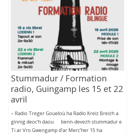
Stummadur / Formation
radio, Guingamp les 15 et 22
avril
– Radio Treger Goueloù ha Radio Kreiz Breizh a
ginnig deoc’h daou benn-devezh stummadur e
Ti ar Vro Gwengamp d’ar Merc’her 15 ha