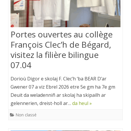
Portes ouvertes au collège
François Clec’h de Bégard,
visitez la filière bilingue
07.04
Dorioù Digor e skolaj F. Clec’h ‘ba BEAR D’ar
Gwener 07 a viz Ebrel 2026 etre 5e gm ha 7e gm
Deuit da weladenniñ ar skolaj ha skipailh ar
gelennerien, dreist-holl ar…
da heul »
Non classé