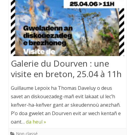
Galerie du Dourven : une
visite en breton, 25.04 à 11h
Guillaume Lepoix ha Thomas Daveluy o deus
savet an diskouezadeg-mañ evit lakaat ul lec’h
keñver-ha-keñver gant ar skeudennoù anezhañ.
P’o doa gwelet an Dourven evit ar wech kentañ e
oant…
da heul »
Non classé