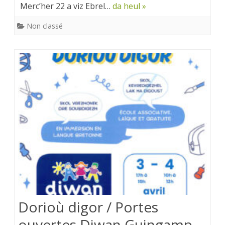
Merc’her 22 a viz Ebrel…
da heul »
Non classé
Dorioù digor / Portes
ouvertes Diwan Guingamp