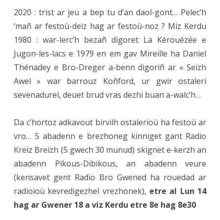
2020 : trist ar jeu a bep tu d’an daol-gont… Pelec’h
‘mañ ar festoù-deiz hag ar festoù-noz ? Miz Kerdu
1980 : war-lerc’h bezañ digoret La Kérouézée e
Jugon-les-lacs e 1979 en em gav Mireille ha Daniel
Thénadey e Bro-Dreger a-benn digoriñ ar « Seizh
Awel » war barrouz Koñford, ur gwir ostaleri
sevenadurel, deuet brud vras dezhi buan a-walc’h…
Da c’hortoz adkavout birvilh ostalerioù ha festoù ar
vro… 5 abadenn e brezhoneg kinniget gant Radio
Kreiz Breizh (5 gwech 30 munud) skignet e-kerzh an
abadenn Pikous-Dibikous, an abadenn veure
(kensavet gent Radio Bro Gwened ha rouedad ar
radioioù kevredigezhel vrezhonek),
etre al Lun 14
hag ar Gwener 18 a viz Kerdu etre 8e hag 8e30