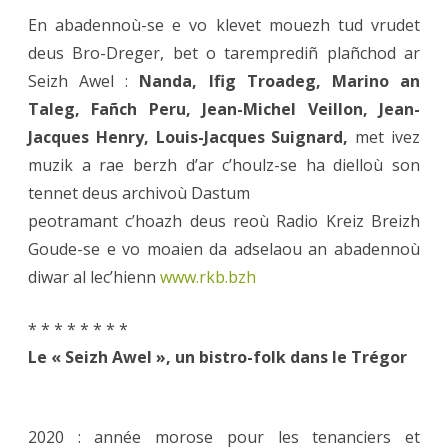
En abadennoù-se e vo klevet mouezh tud vrudet
deus Bro-Dreger, bet o taremprediñ plañchod ar
Seizh Awel :
Nanda, Ifig Troadeg, Marino an
Taleg, Fañch Peru, Jean-Michel Veillon, Jean-
Jacques Henry, Louis-Jacques Suignard,
met ivez
muzik a rae berzh d’ar c’houlz-se ha dielloù son
tennet deus archivoù Dastum
peotramant c’hoazh deus reoù Radio Kreiz Breizh
Goude-se e vo moaien da adselaou an abadennoù
diwar al lec’hienn
www.rkb.bzh
* * * * * * * *
Le « Seizh Awel », un bistro-folk dans le Trégor
2020 : année morose pour les tenanciers et