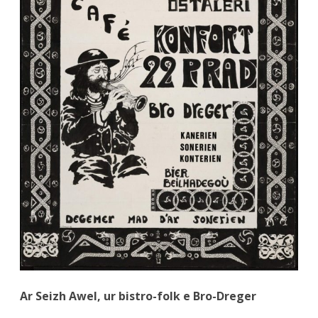
Awel
–
série
d’ém
du
14
au
18
déc
Ar Seizh Awel, ur bistro-folk e Bro-Dreger