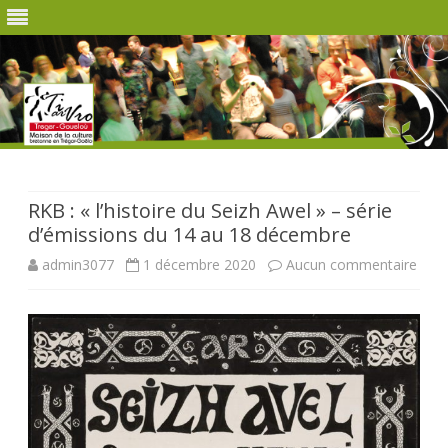
Skip
to
content
RKB : « l’histoire du Seizh Awel » – série
d’émissions du 14 au 18 décembre
sur
admin3077
1 décembre 2020
Aucun commentaire
RKB
:
« l’hi
du
Seiz