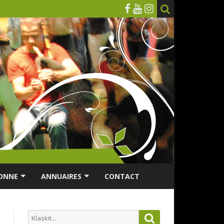
ONNE
ANNUAIRES
CONTACT
RSONNES ÂGÉES
ANNUAIRE ASSOCIATIONS
Search
Search
ES
ANNUAIRES DES MUSICIENS