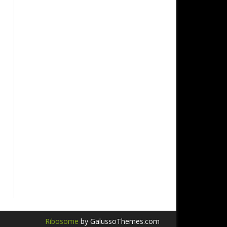
Ribosome
by GalussoThemes.com