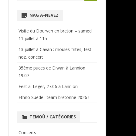
for:
NTENSIVES
ANNUAIRE RÉGIONAL
NAG A-NEVEZ
CERCLES ET BAGADOÙ
Visite du Dourven en breton – samedi
11 juillet à 11h
13 juillet à Cavan : moules-frites, fest-
noz, concert
35ème puces de Diwan à Lannion
19.07
Fest al Leger, 27.06 à Lannion
Ethno Suède : team bretonne 2026 !
TEMOÙ / CATÉGORIES
Concerts