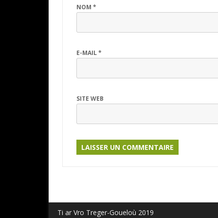
NOM
*
E-MAIL
*
SITE WEB
Ti ar Vro Treger-Goueloù 2019