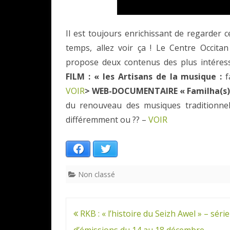
Il est toujours enrichissant de regarder
temps, allez voir ça ! Le Centre Occit
propose deux contenus des plus intéress
FILM : « les Artisans de la musique :
f
VOIR
> WEB-DOCUMENTAIRE « Familha(s)
du renouveau des musiques traditionnelle
différemment ou ?? –
VOIR
Facebook
Twitter
Non classé
Navigation
RKB : « l’histoire du Seizh Awel » – série
de