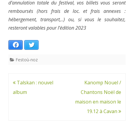
d’annulation totale du festival, vos billets vous seront
remboursés (hors frais de loc. et frais annexes :
hébergement, transport,..) ou, si vous le souhaitez,
resteront valables pour l’édition 2023
Facebook
Twitter
Festoù-noz
Navigation
Talskan : nouvel
Kanomp Nouel /
de
album
Chantons Noël de
l’article
maison en maison le
19.12 à Cavan