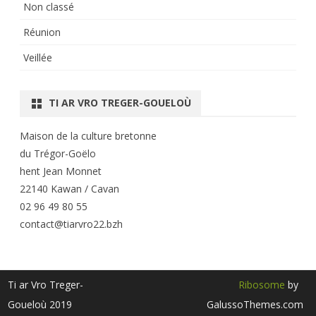
Non classé
Réunion
Veillée
TI AR VRO TREGER-GOUELOÙ
Maison de la culture bretonne
du Trégor-Goëlo
hent Jean Monnet
22140 Kawan / Cavan
02 96 49 80 55
contact@tiarvro22.bzh
Ti ar Vro Treger-
Ribosome
by
Goueloù 2019
GalussoThemes.com