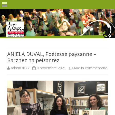
Skip
to
content
ANJELA DUVAL, Poétesse paysanne –
Barzhez ha peizantez
sur
admin3077
8 novembre 2021
Aucun commentaire
ANJ
DUV
Poét
pays
–