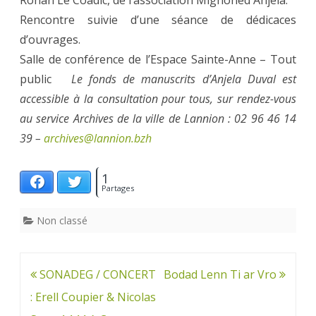
Ronan Le Coadic, de l’association Mignoned Anjela.
Rencontre suivie d’une séance de dédicaces
d’ouvrages.
Salle de conférence de l’Espace Sainte-Anne – Tout
public
Le fonds de manuscrits d’Anjela Duval est
accessible à la consultation pour tous, sur rendez-vous
au service Archives de la ville de Lannion : 02 96 46 14
39 –
archives@lannion.bzh
1
Facebook
Twitter
Partages
Non classé
Navigation
SONADEG / CONCERT
Bodad Lenn Ti ar Vro
de
: Erell Coupier & Nicolas