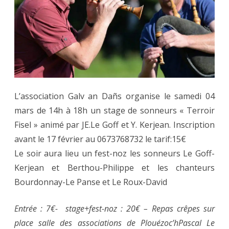
à
Plouéz
le
04.03
L’association Galv an Dañs organise le samedi 04
mars de 14h à 18h un stage de sonneurs « Terroir
Fisel » animé par JE.Le Goff et Y. Kerjean. Inscription
avant le 17 février au 0673768732 le tarif:15€
Le soir aura lieu un fest-noz les sonneurs Le Goff-
Kerjean et Berthou-Philippe et les chanteurs
Bourdonnay-Le Panse et Le Roux-David
Entrée : 7€- stage+fest-noz : 20€ – Repas crêpes sur
place salle des associations de Plouézoc’hPascal Le