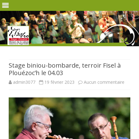
Skip
to
content
Stage biniou-bombarde, terroir Fisel à
Plouézoc’h le 04.03
sur
admin3077
19 février 2023
Aucun commentaire
Stage
biniou-
bombar
terroir
Fisel