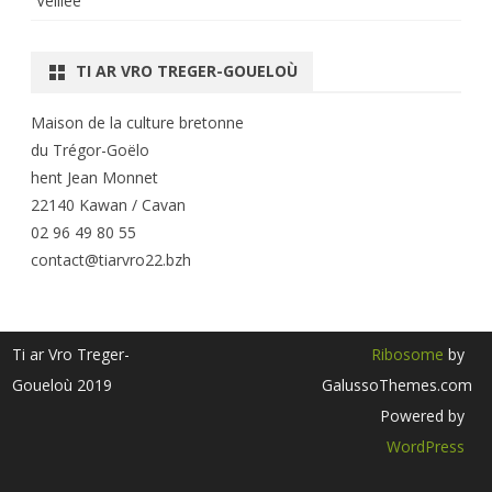
Veillée
TI AR VRO TREGER-GOUELOÙ
Maison de la culture bretonne
du Trégor-Goëlo
hent Jean Monnet
22140 Kawan / Cavan
02 96 49 80 55
contact@tiarvro22.bzh
Ti ar Vro Treger-
Ribosome
by
Goueloù 2019
GalussoThemes.com
Powered by
WordPress