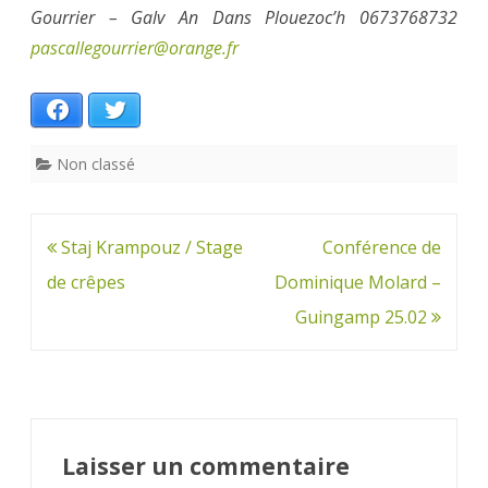
Gourrier – Galv An Dans Plouezoc’h 0673768732
pascallegourrier@orange.fr
Facebook
Twitter
Non classé
Navigation
Staj Krampouz / Stage
Conférence de
de
de crêpes
Dominique Molard –
l’article
Guingamp 25.02
Laisser un commentaire