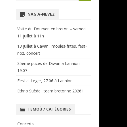
for:
NTENSIVES
ANNUAIRE RÉGIONAL
NAG A-NEVEZ
CERCLES ET BAGADOÙ
Visite du Dourven en breton – samedi
11 juillet à 11h
13 juillet à Cavan : moules-frites, fest-
noz, concert
35ème puces de Diwan à Lannion
19.07
Fest al Leger, 27.06 à Lannion
Ethno Suède : team bretonne 2026 !
TEMOÙ / CATÉGORIES
Concerts