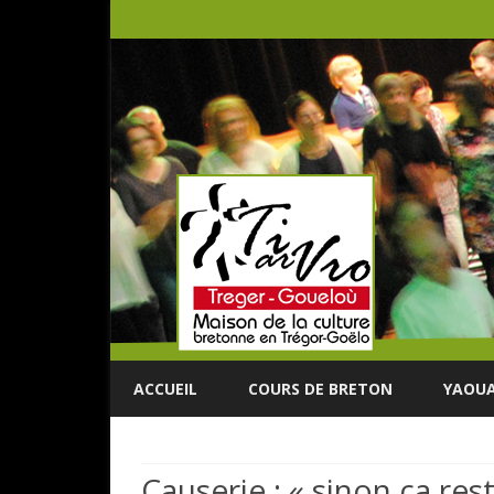
ACCUEIL
COURS DE BRETON
YAOUA
Causerie : « sinon ça rest