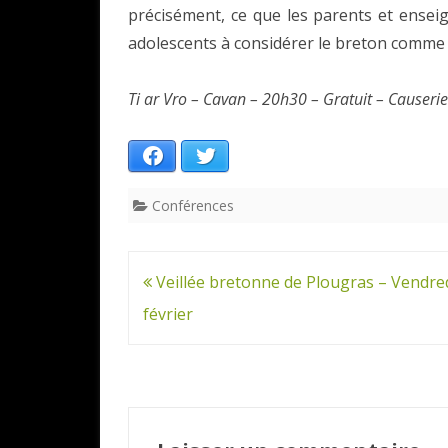
précisément, ce que les parents et ensei
adolescents à considérer le breton comme é
Ti ar Vro – Cavan – 20h30 – Gratuit – Causerie
Facebook
Twitter
Conférences
Navigation
Veillée bretonne de Plougras – Vendre
de
février
l’article