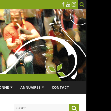
ONNE
ANNUAIRES
CONTACT
RSONNES ÂGÉES
ANNUAIRE ASSOCIATIONS
Search
Search
ES
ANNUAIRES DES MUSICIENS