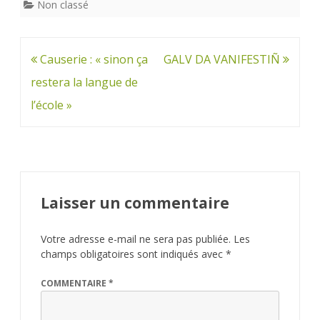
Non classé
Navigation
Causerie : « sinon ça
GALV DA VANIFESTIÑ
de
restera la langue de
l’article
l’école »
Laisser un commentaire
Votre adresse e-mail ne sera pas publiée.
Les
champs obligatoires sont indiqués avec
*
COMMENTAIRE
*