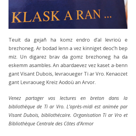
lecture
20.03
Teuit da gejañ ha komz endro d’al levrioù e
brezhoneg. Ar bodad lenn a vez kinniget deoc’h bep
miz. Un digarez brav da gomz brezhoneg ha da
eskemm asambles. An abardaevez vez kaset a-benn
gant Visant Dubois, levraoueger Ti ar Vro. Kenaozet
gant Levraoueg Kreiz Aodoù an Arvor.
Venez partager vos lectures en breton dans la
bibliothèque de Ti ar Vro. L’après-midi est animée par
Visant Dubois, bibliothécaire. Organisation Ti ar Vro et
Bibliothèque Centrale des Côtes d’Armor