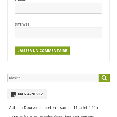
SITE WEB
Search
Searc
for:
NAG A-NEVEZ
Visite du Dourven en breton – samedi 11 juillet à 11h
13 juillet à Cavan : moules-frites, fest-noz, concert