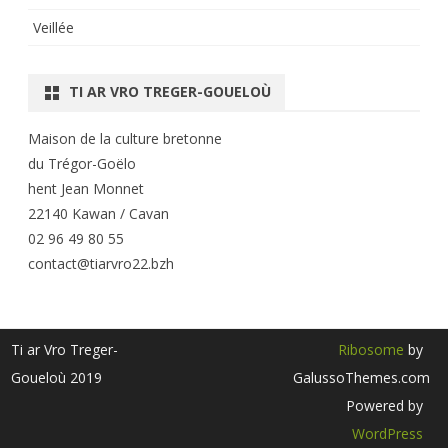
Veillée
TI AR VRO TREGER-GOUELOÙ
Maison de la culture bretonne
du Trégor-Goëlo
hent Jean Monnet
22140 Kawan / Cavan
02 96 49 80 55
contact@tiarvro22.bzh
Ti ar Vro Treger-
Ribosome
by
Goueloù 2019
GalussoThemes.com
Powered by
WordPress