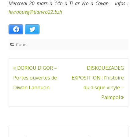
Mercredi 20 mars à 14h à Ti ar Vro à Cavan – infos :
levraoueg@tiarvro22.bzh
Facebook
Twitter
Cours
Navigation
DORIOU DIGOR –
DISKOUEZADEG
de
Portes ouvertes de
EXPOSITION : l’histoire
l’article
Diwan Lannuon
du disque vinyle –
Paimpol