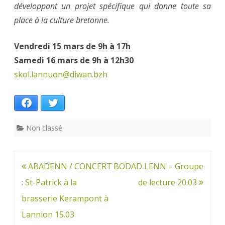
développant un projet spécifique qui donne toute sa
place à la culture bretonne.
Vendredi 15 mars de 9h à 17h
Samedi 16 mars de 9h à 12h30
skol.lannuon@diwan.bzh
Facebook
Twitter
Non classé
Navigation
ABADENN / CONCERT
BODAD LENN – Groupe
de
: St-Patrick à la
de lecture 20.03
l’article
brasserie Kerampont à
Lannion 15.03