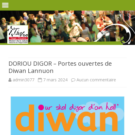
Skip
to
content
DORIOU DIGOR – Portes ouvertes de
Diwan Lannuon
sur
admin3077
7 mars 2024
Aucun commentaire
DORIOU
DIGOR
–
Portes
ouvertes