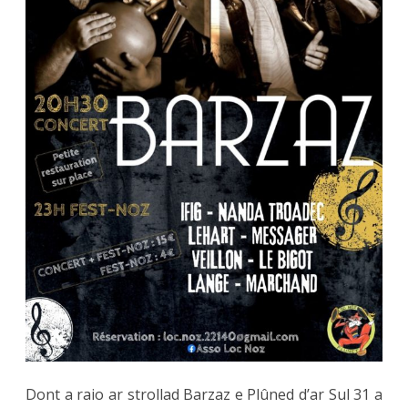
Dont a raio ar strollad Barzaz e Plûned d’ar Sul 31 a