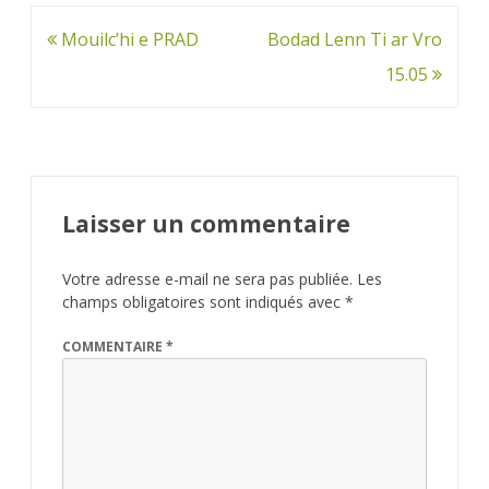
Navigation
Mouilc’hi e PRAD
Bodad Lenn Ti ar Vro
de
15.05
l’article
Laisser un commentaire
Votre adresse e-mail ne sera pas publiée.
Les
champs obligatoires sont indiqués avec
*
COMMENTAIRE
*