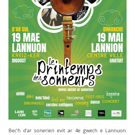
–
19.05
Bec’h d’ar sonerien evit ar 4e gwech e Lannuon.