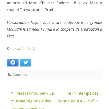
ar strollad Mouilc’hi d’ar Sadorn 18 a viz Mae e
chapel Trewoazan e Prad.
L’association Hejañ vous invite à découvrir le groupe
Mouilc’hi le samedi 18 mai à la chapelle de Trewoazan à
Prat.
De la
vidéo ici 😉
Facebook
Twitter
Concerts
Navigation
Tresadennoù bev / La
le Printemps des
de
tournée régionale des
Sonneurs #4 – 19.05
l’article
dessins animés en