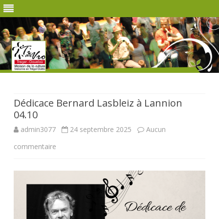
Skip
to
content
Dédicace Bernard Lasbleiz à Lannion
04.10
admin3077
24 septembre 2025
Aucun
sur
commentaire
Dédicace
Bernard
Lasbleiz
à