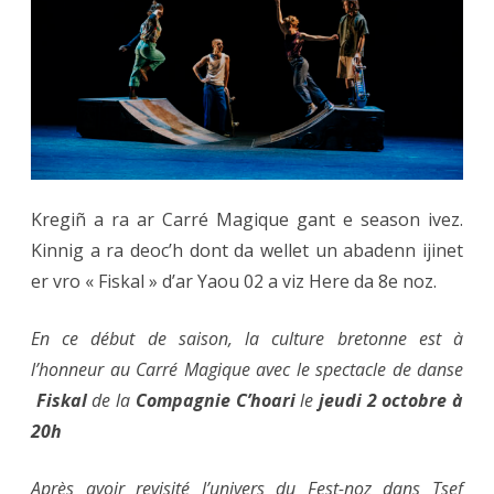
Carré
Magique
le
02.10
Kregiñ a ra ar Carré Magique gant e season ivez.
Kinnig a ra deoc’h dont da wellet un abadenn ijinet
er vro « Fiskal » d’ar Yaou 02 a viz Here da 8e noz.
En ce début de saison, la culture bretonne est à
l’honneur au Carré Magique avec le spectacle de danse
Fiskal
de la
Compagnie C’hoari
le
jeudi 2 octobre à
20h
Après avoir revisité l’univers du Fest-noz dans Tsef