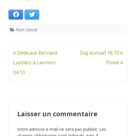
Facebook
Twitter
Non classé
Navigation
Dédicace Bernard
Staj kontañ 18.10 e
de
Lasbleiz à Lannion
Pondi
l’article
04.10
Laisser un commentaire
Votre adresse e-mail ne sera pas publiée.
Les
champs obligatoires sont indiqués avec
*