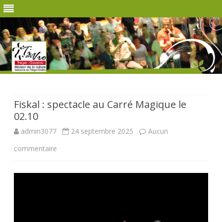
Skip
to
content
Fiskal : spectacle au Carré Magique le
02.10
admin3077
24 septembre 2025
Aucun
sur
commentaire
Fiskal
:
spectacle
au