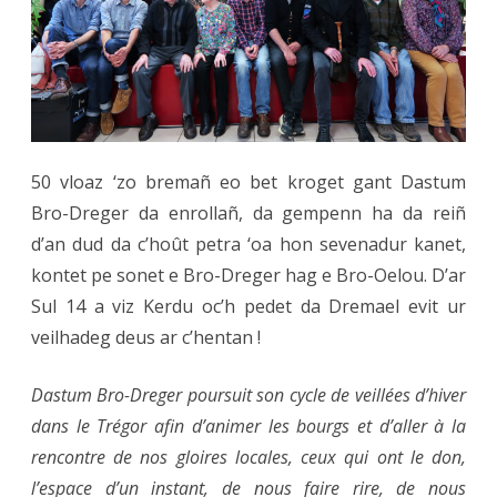
Trém
le
14.1
à
50 vloaz ‘zo bremañ eo bet kroget gant Dastum
14h3
Bro-Dreger da enrollañ, da gempenn ha da reiñ
d’an dud da c’hoût petra ‘oa hon sevenadur kanet,
kontet pe sonet e Bro-Dreger hag e Bro-Oelou. D’ar
Sul 14 a viz Kerdu oc’h pedet da Dremael evit ur
veilhadeg deus ar c’hentan !
Dastum Bro-Dreger poursuit son cycle de veillées d’hiver
dans le Trégor afin d’animer les bourgs et d’aller à la
rencontre de nos gloires locales, ceux qui ont le don,
l’espace d’un instant, de nous faire rire, de nous