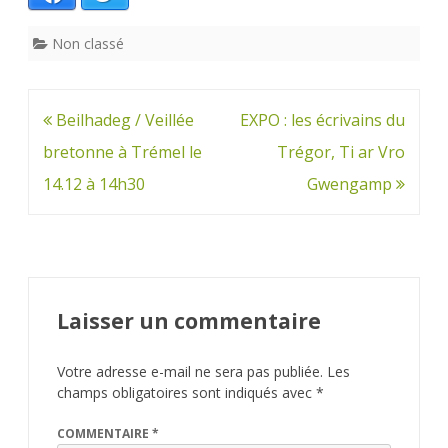
Non classé
Navigation
Beilhadeg / Veillée
EXPO : les écrivains du
de
bretonne à Trémel le
Trégor, Ti ar Vro
l’article
14.12 à 14h30
Gwengamp
Laisser un commentaire
Votre adresse e-mail ne sera pas publiée.
Les
champs obligatoires sont indiqués avec
*
COMMENTAIRE
*