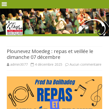
Skip
to
content
Plounevez Moedeg : repas et veillée le
dimanche 07 décembre
sur
admin3077
4 décembre 2025
Aucun commentaire
Plou
Moe
:
repa
et