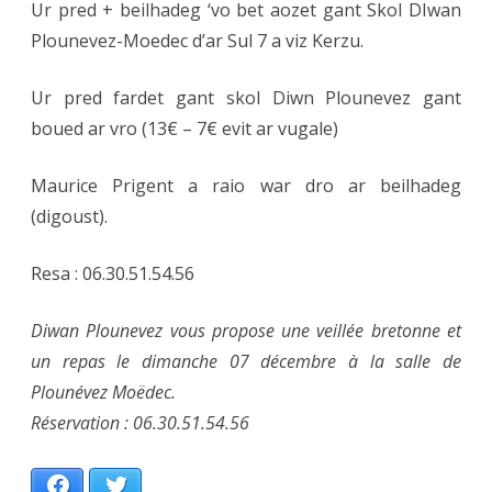
Ur pred + beilhadeg ‘vo bet aozet gant Skol DIwan
Plounevez-Moedec d’ar Sul 7 a viz Kerzu.
Ur pred fardet gant skol Diwn Plounevez gant
boued ar vro (13€ – 7€ evit ar vugale)
Maurice Prigent a raio war dro ar beilhadeg
(digoust).
Resa : 06.30.51.54.56
Diwan Plounevez vous propose une veillée bretonne et
un repas le dimanche 07 décembre à la salle de
Plounévez Moëdec.
Réservation : 06.30.51.54.56
Facebook
Twitter