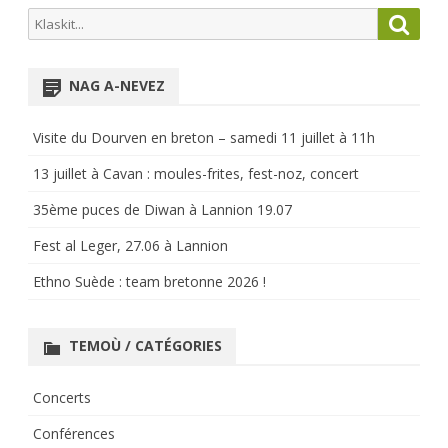
Search
Searc
publications
for:
NAG A-NEVEZ
Visite du Dourven en breton – samedi 11 juillet à 11h
13 juillet à Cavan : moules-frites, fest-noz, concert
35ème puces de Diwan à Lannion 19.07
Fest al Leger, 27.06 à Lannion
Ethno Suède : team bretonne 2026 !
TEMOÙ / CATÉGORIES
Concerts
Conférences